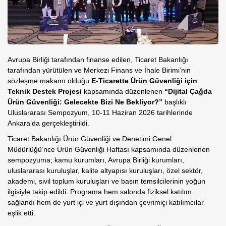
Avrupa Birliği tarafından finanse edilen, Ticaret Bakanlığı
tarafından yürütülen ve Merkezi Finans ve İhale Birimi’nin
sözleşme makamı olduğu
E-Ticarette Ürün Güvenliği için
Teknik Destek Projesi
kapsamında düzenlenen
“Dijital Çağda
Ürün Güvenliği: Gelecekte Bizi Ne Bekliyor?”
başlıklı
Uluslararası Sempozyum, 10-11 Haziran 2026 tarihlerinde
Ankara’da gerçekleştirildi.
Ticaret Bakanlığı Ürün Güvenliği ve Denetimi Genel
Müdürlüğü’nce Ürün Güvenliği Haftası kapsamında düzenlenen
sempozyuma; kamu kurumları, Avrupa Birliği kurumları,
uluslararası kuruluşlar, kalite altyapısı kuruluşları, özel sektör,
akademi, sivil toplum kuruluşları ve basın temsilcilerinin yoğun
ilgisiyle takip edildi. Programa hem salonda fiziksel katılım
sağlandı hem de yurt içi ve yurt dışından çevrimiçi katılımcılar
eşlik etti.