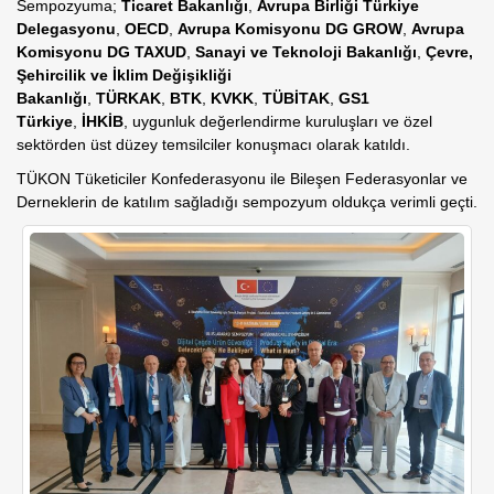
Sempozyuma;
Ticaret Bakanlığı
,
Avrupa Birliği Türkiye
Delegasyonu
,
OECD
,
Avrupa Komisyonu DG GROW
,
Avrupa
Komisyonu DG TAXUD
,
Sanayi ve Teknoloji Bakanlığı
,
Çevre,
Şehircilik ve İklim Değişikliği
Bakanlığı
,
TÜRKAK
,
BTK
,
KVKK
,
TÜBİTAK
,
GS1
Türkiye
,
İHKİB
, uygunluk değerlendirme kuruluşları ve özel
sektörden üst düzey temsilciler konuşmacı olarak katıldı.
TÜKON Tüketiciler Konfederasyonu ile Bileşen Federasyonlar ve
Derneklerin de katılım sağladığı sempozyum oldukça verimli geçti.