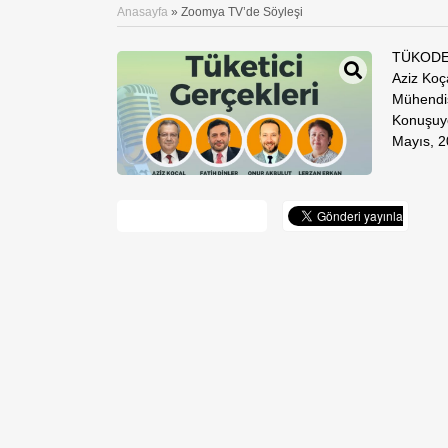
Anasayfa
»
Zoomya TV’de Söyleşi
TÜKODER
Aziz Koç
Mühendis
Konuşuyo
Mayıs, 2