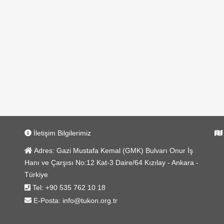
İletişim Bilgilerimiz
Har
Adres:
Gazi Mustafa Kemal (GMK) Bulvarı Onur İş
Hanı ve Çarşısı No:12 Kat-3 Daire/64 Kızılay - Ankara -
Türkiye
Tel:
+90 535 762 10 18
E-Posta:
info@tukon.org.tr