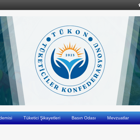
demisi
Tüketici Şikayetleri
Basın Odası
Mevzuatlar