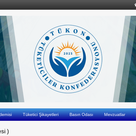
demisi
Tüketici Şikayetleri
Basın Odası
Mevzuatlar
si )