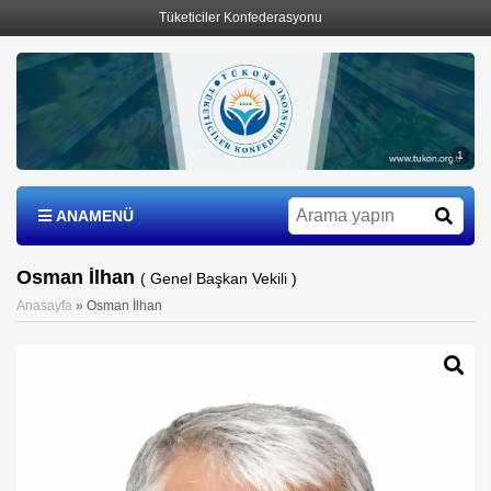
Tüketiciler Konfederasyonu
1
ANAMENÜ
Osman İlhan
( Genel Başkan Vekili )
Anasayfa
»
Osman İlhan